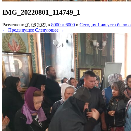
IMG_20220801_114749_1
Размещено
01.08.2022
в
8000 × 6000
в
Сегодня 1 августа было 
← Предыдущее
Следующее →