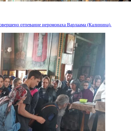
совершено отпевание иеромонаха Варлаама (Калинина).