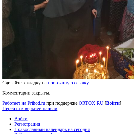
Сделайте закладку на
постоянную ссылку
.
Комментарии закрыты.
Работает на Prihod.ru
при поддержке
ORTOX.RU
[
Войти
]
Перейти к верхней панели
Войти
Регистрация
Православный календарь на сегодня