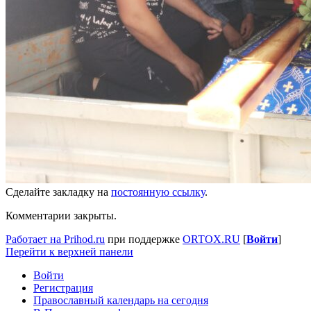
Сделайте закладку на
постоянную ссылку
.
Комментарии закрыты.
Работает на Prihod.ru
при поддержке
ORTOX.RU
[
Войти
]
Перейти к верхней панели
Войти
Регистрация
Православный календарь на сегодня